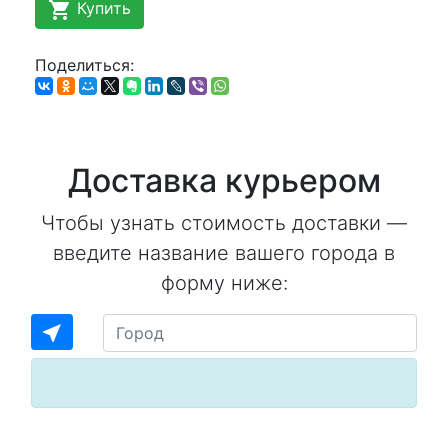
shopping_cart
Купить
Поделиться:
Доставка курьером
Чтобы узнать стоимость доставки —
введите название вашего города в
форму ниже:
near_me