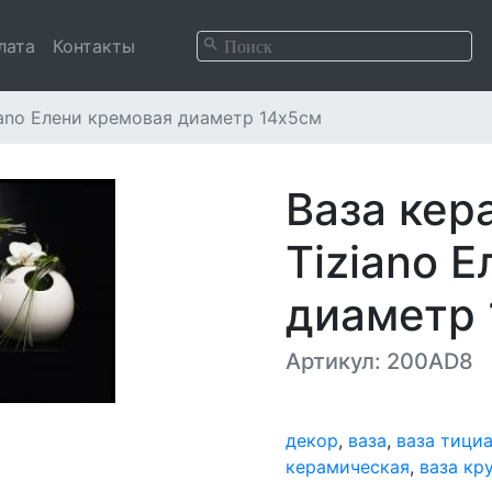
лата
Контакты
iano Елени кремовая диаметр 14х5см
Ваза кер
Tiziano 
диаметр 
Артикул: 200AD8
декор
,
ваза
,
ваза тици
керамическая
,
ваза кр