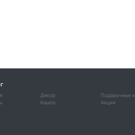
г
я
Декор
Подарочные 
ы
Кашпо
Акция