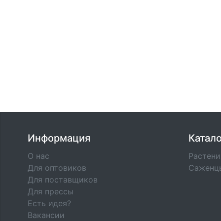
Информация
Катало
О нас
Растени
Для оптовиков
Саженц
Для поставщиков
Для прессы
Есть идея?
Вакансии