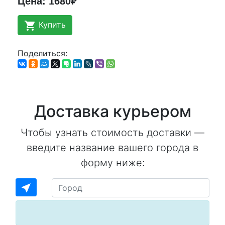
Цена: 1680₽
shopping_cart
Купить
Поделиться:
Доставка курьером
Чтобы узнать стоимость доставки —
введите название вашего города в
форму ниже:
near_me