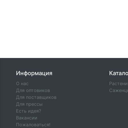
Информация
Катало
О нас
Растени
Для оптовиков
Саженц
Для поставщиков
Для прессы
Есть идея?
Вакансии
Пожаловаться!