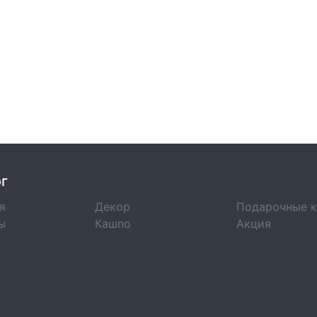
г
я
Декор
Подарочные 
ы
Кашпо
Акция