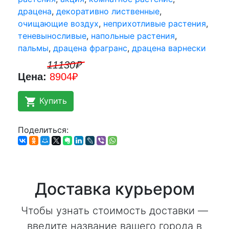
драцена
,
декоративно лиственные
,
очищающие воздух
,
неприхотливые растения
,
теневыносливые
,
напольные растения
,
пальмы
,
драцена фрагранс
,
драцена варнески
11130₽
Цена:
8904₽
shopping_cart
Купить
Поделиться:
Доставка курьером
Чтобы узнать стоимость доставки —
введите название вашего города в