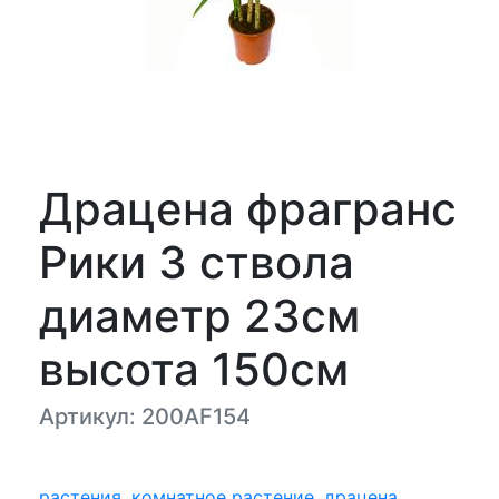
Драцена фрагранс
Рики 3 ствола
диаметр 23см
высота 150см
Артикул: 200AF154
растения
,
комнатное растение
,
драцена
,