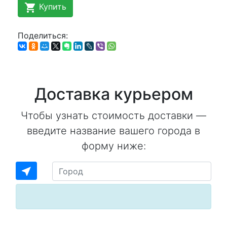
shopping_cart
Купить
Поделиться:
Доставка курьером
Чтобы узнать стоимость доставки —
введите название вашего города в
форму ниже:
near_me