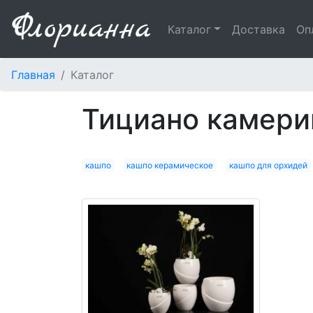
Каталог
Доставка
Оп
Главная
Каталог
тициано камери
кашпо
кашпо керамическое
кашпо для орхидей