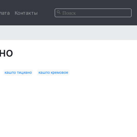
лата
Контакты
но
кашпо тициано
кашпо кремовое