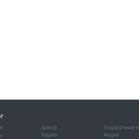
г
я
Декор
Подарочные 
ы
Кашпо
Акция