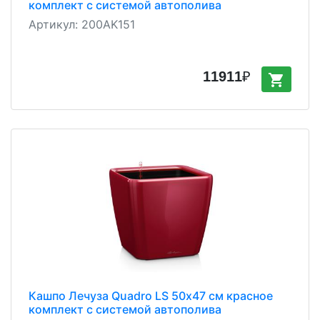
комплект с системой автополива
Артикул:
200AK151
11911
₽
shopping_cart
Кашпо Лечуза Quadro LS 50х47 см красное
комплект с системой автополива