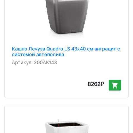
Кашпо Лечуза Quadro LS 43х40 см антрацит с
системой автополива
Артикул:
200AK143
8262
₽
shopping_cart