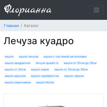
Главная
Каталог
лечуза куадро
кашпо
кашпо лечуза
кашпо с системой автополива
кашпо квадратное
лечуза quadro ls
кашпо от 20см до 29см
кашпо от 40см
кашпо серое
кашпо от 30см до 39см
кашпо красное
кашпо серебристое
кашпо черное
кашпо коричневое
кашпо белое