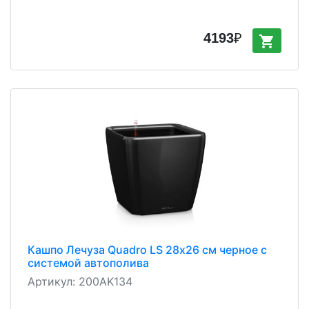
4193
₽
shopping_cart
Кашпо Лечуза Quadro LS 28х26 см черное с
системой автополива
Артикул:
200AK134