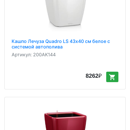
Кашпо Лечуза Quadro LS 43х40 см белое с
системой автополива
Артикул:
200AK144
8262
₽
shopping_cart