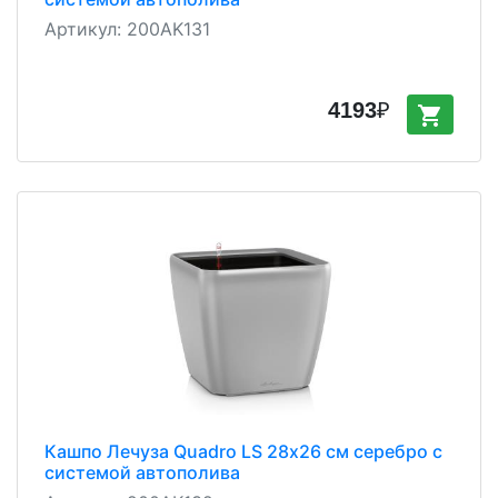
Артикул:
200AK131
4193
₽
shopping_cart
Кашпо Лечуза Quadro LS 28х26 см серебро с
системой автополива