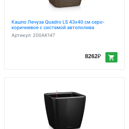
Кашпо Лечуза Quadro LS 43х40 см серо-
коричневое с системой автополива
Артикул:
200AK147
8262
₽
shopping_cart