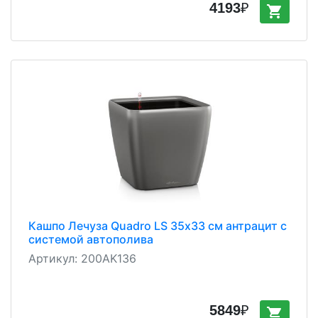
4193
₽
shopping_cart
Кашпо Лечуза Quadro LS 35х33 см антрацит с
системой автополива
Артикул:
200AK136
5849
₽
shopping_cart