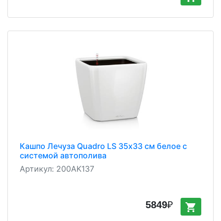
Кашпо Лечуза Quadro LS 35х33 см белое с
системой автополива
Артикул:
200AK137
5849
₽
shopping_cart