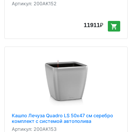
Артикул:
200AK152
11911
₽
shopping_cart
Кашпо Лечуза Quadro LS 50х47 см серебро
комплект с системой автополива
Артикул:
200AK153