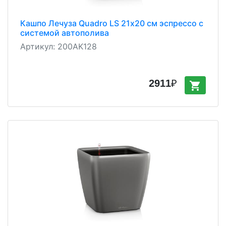
Кашпо Лечуза Quadro LS 21х20 см эспрессо с
системой автополива
Артикул:
200AK128
2911
₽
shopping_cart