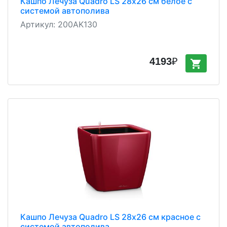
Кашпо Лечуза Quadro LS 28х26 см белое с
системой автополива
Артикул:
200AK130
4193
₽
shopping_cart
Кашпо Лечуза Quadro LS 28х26 см красное с
системой автополива