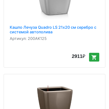
Кашпо Лечуза Quadro LS 21х20 см серебро с
системой автополива
Артикул:
200AK125
2911
₽
shopping_cart