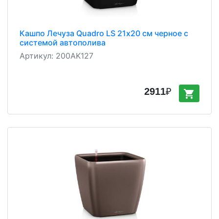
Кашпо Лечуза Quadro LS 21х20 см черное с
системой автополива
Артикул:
200AK127
2911
₽
shopping_cart