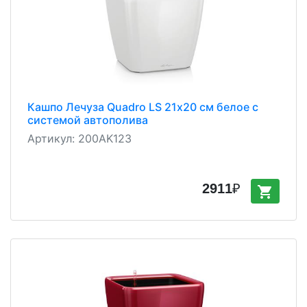
Кашпо Лечуза Quadro LS 21х20 см белое с
системой автополива
Артикул:
200AK123
2911
₽
shopping_cart