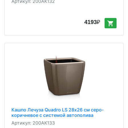
Артикул:
200AK132
4193
₽
shopping_cart
Кашпо Лечуза Quadro LS 28х26 см серо-
коричневое с системой автополива
Артикул:
200AK133