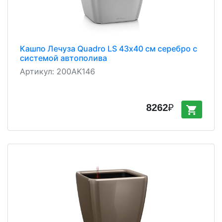
Кашпо Лечуза Quadro LS 43х40 см серебро с
системой автополива
Артикул:
200AK146
8262
₽
shopping_cart