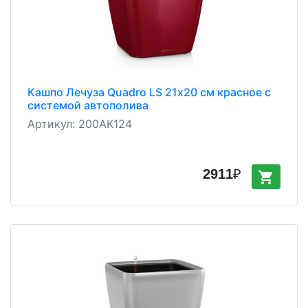
Кашпо Лечуза Quadro LS 21х20 см красное с
системой автополива
Артикул:
200AK124
2911
₽
shopping_cart