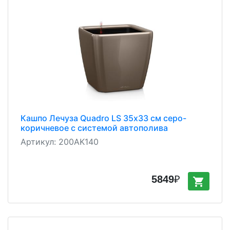
Кашпо Лечуза Quadro LS 35х33 см серо-
коричневое с системой автополива
Артикул:
200AK140
5849
₽
shopping_cart