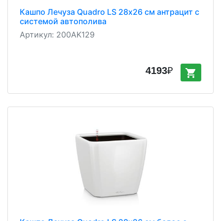
Кашпо Лечуза Quadro LS 28х26 см антрацит с
системой автополива
Артикул:
200AK129
4193
₽
shopping_cart