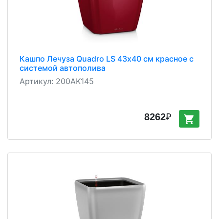
Кашпо Лечуза Quadro LS 43х40 см красное с
системой автополива
Артикул:
200AK145
8262
₽
shopping_cart