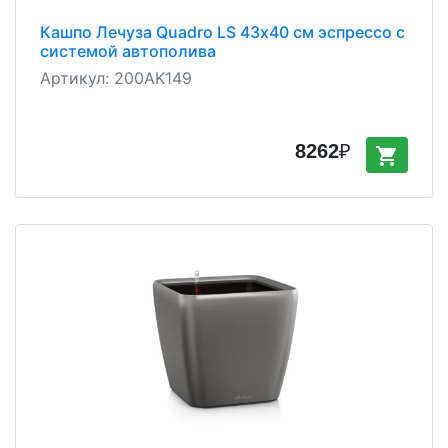
Кашпо Лечуза Quadro LS 43х40 см эспрессо с
системой автополива
Артикул:
200AK149
8262
₽
shopping_cart