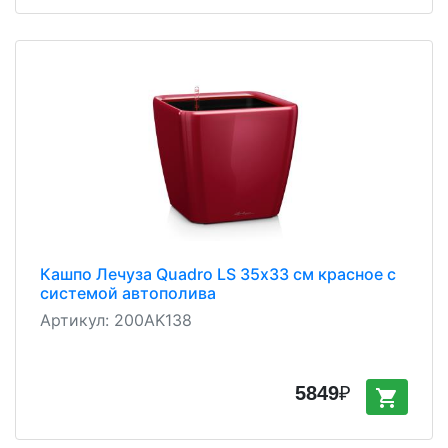
Кашпо Лечуза Quadro LS 35х33 см красное с
системой автополива
Артикул:
200AK138
5849
₽
shopping_cart