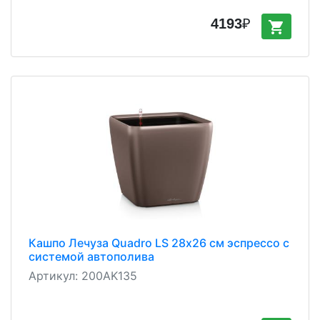
4193
₽
shopping_cart
Кашпо Лечуза Quadro LS 28х26 см эспрессо с
системой автополива
Артикул:
200AK135