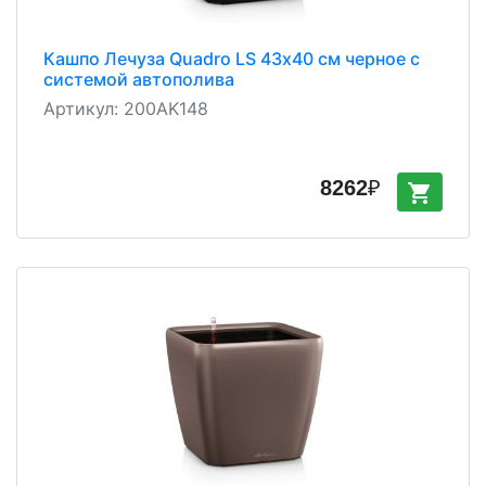
Кашпо Лечуза Quadro LS 43х40 см черное с
системой автополива
Артикул:
200AK148
8262
₽
shopping_cart