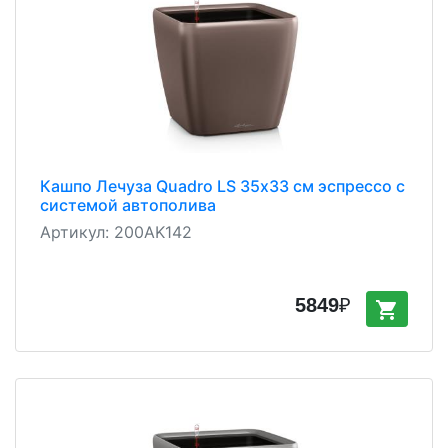
Кашпо Лечуза Quadro LS 35х33 см эспрессо с
системой автополива
Артикул:
200AK142
5849
₽
shopping_cart