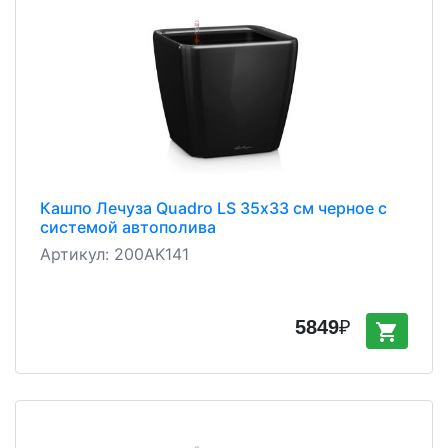
Кашпо Лечуза Quadro LS 35х33 см черное с
системой автополива
Артикул:
200AK141
5849
₽
shopping_cart