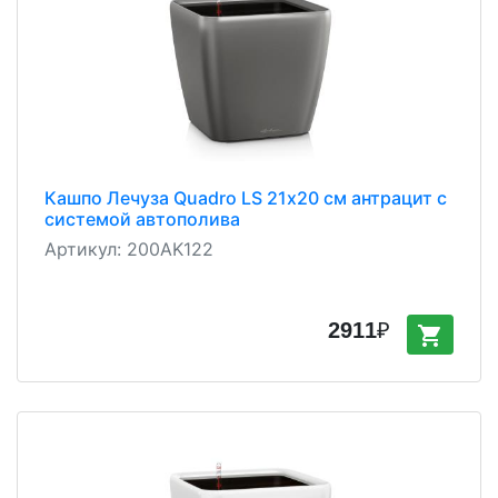
Кашпо Лечуза Quadro LS 21х20 см антрацит с
системой автополива
Артикул:
200AK122
2911
₽
shopping_cart