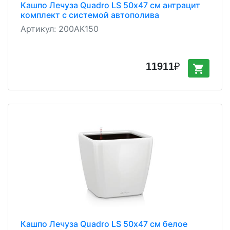
Кашпо Лечуза Quadro LS 50х47 см антрацит
комплект с системой автополива
Артикул:
200AK150
11911
₽
shopping_cart
Кашпо Лечуза Quadro LS 50х47 см белое