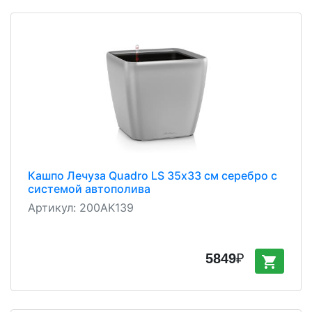
Кашпо Лечуза Quadro LS 35х33 см серебро с
системой автополива
Артикул:
200AK139
5849
₽
shopping_cart