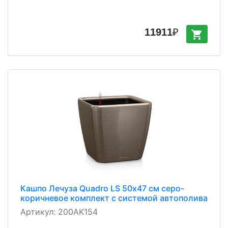
11911
₽
shopping_cart
Кашпо Лечуза Quadro LS 50х47 см серо-
коричневое комплект с системой автополива
Артикул:
200AK154