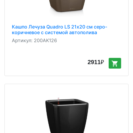
Кашпо Лечуза Quadro LS 21х20 см серо-
коричневое с системой автополива
Артикул:
200AK126
2911
₽
shopping_cart