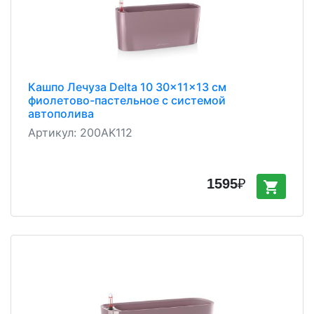
Кашпо Лечуза Delta 10 30x11x13 см
фиолетово-пастельное с системой
автополива
Артикул:
200AK112
1595
₽
shopping_cart