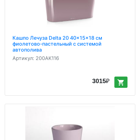
Кашпо Лечуза Delta 20 40x15x18 см
фиолетово-пастельный с системой
автополива
Артикул:
200AK116
3015
₽
shopping_cart