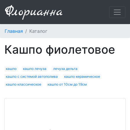
Главная
Каталог
кашпо фиолетовое
кашпо
кашпо лечуза
лечуза дельта
кашпо с системой автополива
кашпо керамическое
кашпо классическое
кашпо от 10см до 19см