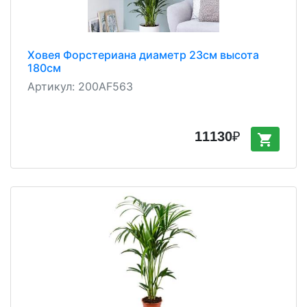
Ховея Форстериана диаметр 23см высота
180см
Артикул:
200AF563
11130
₽
shopping_cart