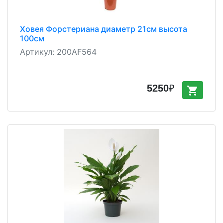
Ховея Форстериана диаметр 21см высота
100см
Артикул:
200AF564
5250
₽
shopping_cart