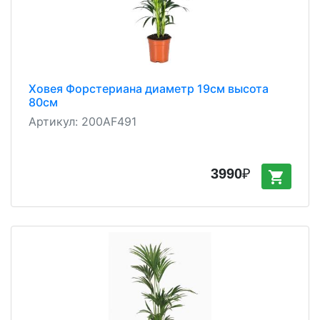
Ховея Форстериана диаметр 19см высота
80см
Артикул:
200AF491
3990
₽
shopping_cart