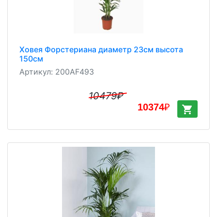
Ховея Форстериана диаметр 23см высота
150см
Артикул:
200AF493
10479
₽
10374
₽
shopping_cart