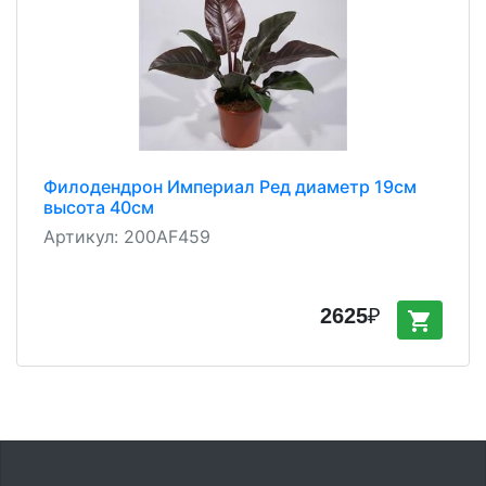
Филодендрон Империал Ред диаметр 19см
высота 40см
Артикул:
200AF459
2625
₽
shopping_cart