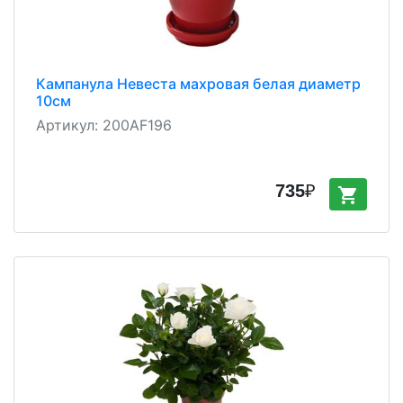
Кампанула Невеста махровая белая диаметр
10см
Артикул:
200AF196
735
₽
shopping_cart