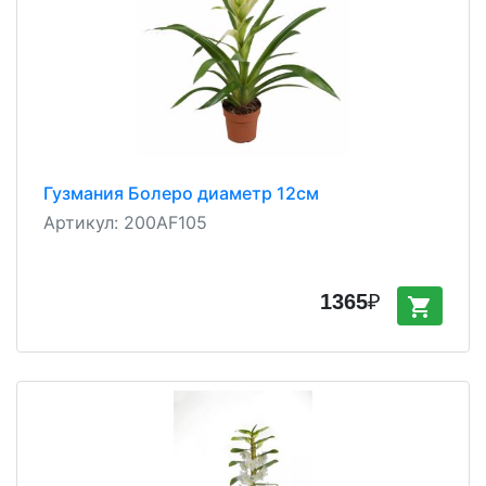
Гузмания Болеро диаметр 12см
Артикул:
200AF105
1365
₽
shopping_cart