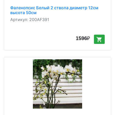
Фаленопсис Белый 2 ствола диаметр 12см
высота 50см
Артикул:
200AF391
1596
₽
shopping_cart