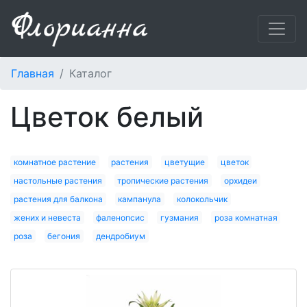
Главная
Каталог
цветок белый
комнатное растение
растения
цветущие
цветок
настольные растения
тропические растения
орхидеи
растения для балкона
кампанула
колокольчик
жених и невеста
фаленопсис
гузмания
роза комнатная
роза
бегония
дендробиум