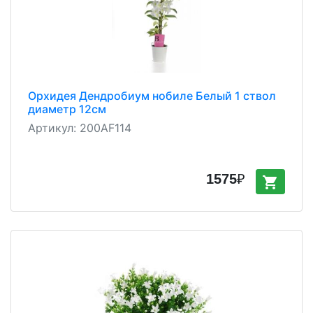
Орхидея Дендробиум нобиле Белый 1 ствол
диаметр 12см
Артикул:
200AF114
1575
₽
shopping_cart