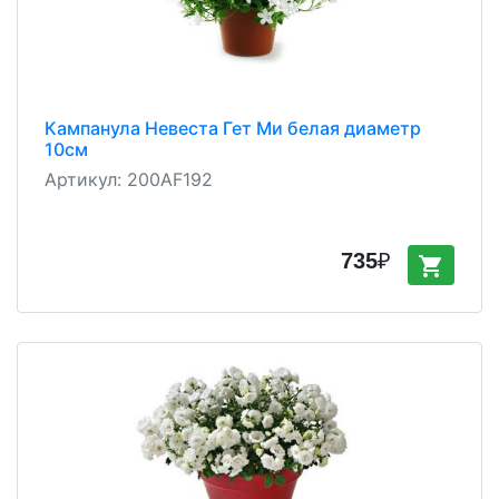
Кампанула Невеста Гет Ми белая диаметр
10см
Артикул:
200AF192
735
₽
shopping_cart