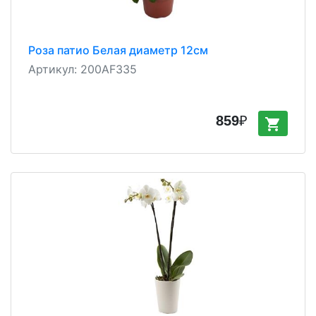
Роза патио Белая диаметр 12см
Артикул:
200AF335
859
₽
shopping_cart