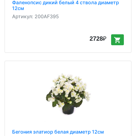
Фаленопсис дикий белый 4 ствола диаметр
12см
Артикул:
200AF395
2728
₽
shopping_cart
Бегония элатиор белая диаметр 12см